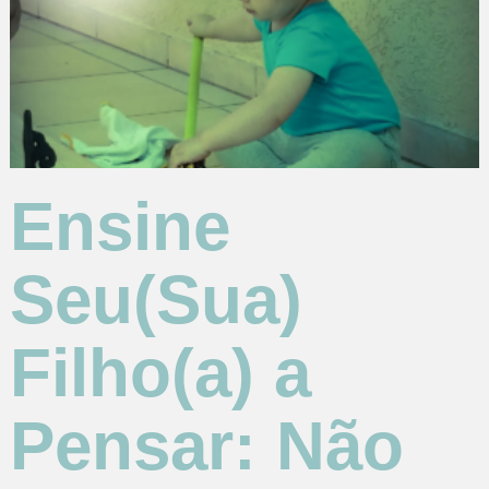
Ensine
Seu(Sua)
Filho(a) a
Pensar: Não