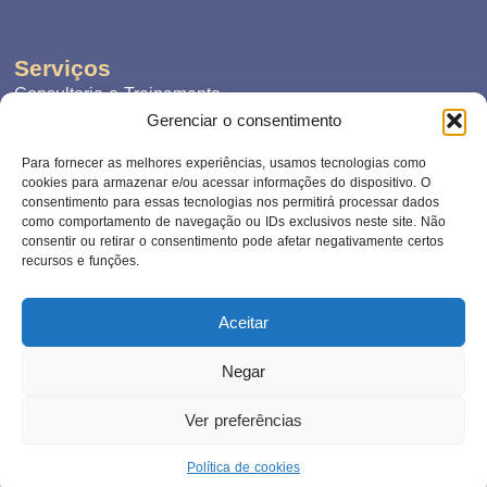
Serviços
Consultoria e Treinamento
Gerenciar o consentimento
Mentoria
Para fornecer as melhores experiências, usamos tecnologias como
Redes de Ensino
cookies para armazenar e/ou acessar informações do dispositivo. O
consentimento para essas tecnologias nos permitirá processar dados
como comportamento de navegação ou IDs exclusivos neste site. Não
consentir ou retirar o consentimento pode afetar negativamente certos
recursos e funções.
(11) 9.1866.4811
contato@liderancaeducativa.com.br
Aceitar
Posso todas as coisas em Cristo que me fortalece.
Negar
Filipenses 4:13
© Copyright 2024 Todos os direitos reservados.
Ver preferências
Desenvolvido com ❤️ por
Isaques Estúdios
Política de cookies