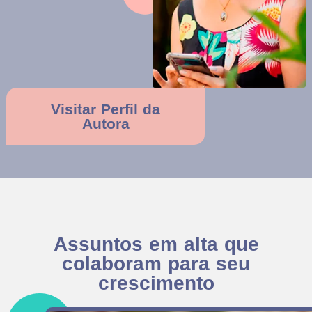
Visitar Perfil da
Autora
Assuntos em alta que
colaboram para seu
crescimento